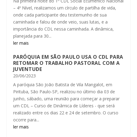
Na primeira noite do 1º CDL Social Ecumênico Nacional
– 4º Nível, realizamos um círculo de partilha de vida,
onde cada participante deu testemunho de sua
caminhada e falou de onde veio, suas lutas, e a
importância do CDL nessa caminhada. A dinâmica,
planejada para 30...
ler mais
PARÓQUIA EM SÃO PAULO USA O CDL PARA
RETOMAR O TRABALHO PASTORAL COM A
JUVENTUDE
20/06/2023
A paróquia São João Batista de Vila Mangalot, em
Pirituba, São Paulo-SP, realizou no último dia 03 de
junho, sábado, uma reunião para começar a preparar
um CDL – Curso de Dinâmica de Líderes - que será
realizado entre os dias 22 e 24 de setembro. O curso
ocorre para...
ler mais