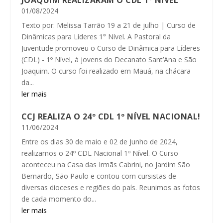
JOAQUIM REALIZARAM O CDL 1º NÍVEL
01/08/2024
Texto por: Melissa Tarrão 19 a 21 de julho | Curso de
Dinâmicas para Líderes 1° Nível. A Pastoral da
Juventude promoveu o Curso de Dinâmica para Líderes
(CDL) - 1º Nível, à jovens do Decanato Sant’Ana e São
Joaquim. O curso foi realizado em Mauá, na chácara
da...
ler mais
CCJ REALIZA O 24º CDL 1º NÍVEL NACIONAL!
11/06/2024
Entre os dias 30 de maio e 02 de Junho de 2024,
realizamos o 24º CDL Nacional 1º Nível. O Curso
aconteceu na Casa das Irmãs Cabrini, no Jardim São
Bernardo, São Paulo e contou com cursistas de
diversas dioceses e regiões do país. Reunimos as fotos
de cada momento do...
ler mais