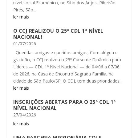
nível social Ecumênico, no Sítio dos Anjos, Ribeirão
Pires, São...
ler mais
O CCJ REALIZOU O 25º CDL 1º NÍVEL
NACIONAL!
01/07/2026
Queridas amigas e queridos amigos, Com alegria e
gratidão, o CCJ realizou o 25º Curso de Dinâmica para
Líderes — CDL 1º Nível Nacional — de 04/06 a 07/06
de 2026, na Casa de Encontro Sagrada Família, na
cidade de São Paulo/SP. O CDL tem duas prioridades...
ler mais
INSCRIÇÕES ABERTAS PARA O 25º CDL 1º
NÍVEL NACIONAL
27/04/2026
ler mais
UMA PARCERIA MISSIONÁRIA CDLS –