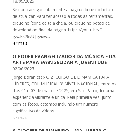
18/09/2025
Se não carregar totalmente a página clique no botão
de atualizar. Para ter acesso a todas as ferramentas,
clique no ícone de tela cheia, ou clique no botão de
download ao final da página. https://youtu.be/O-
gwakx26yU [gview...
ler mais
O PODER EVANGELIZADOR DA MÚSICA E DA
ARTE PARA EVANGELIZAR A JUVENTUDE
02/06/2025
Jorge Boran cssp O 2º CURSO DE DINÂMICA PARA
LÍDERES, CDL MUSICAL 3º NÍVEL NACIONAL, entre os
dias 01 e 03 de maio de 2025, em São Paulo, foi uma
experiência vibrante e única. Pela primeira vez, junto
com as fotos, estamos incluindo um número
significativo de vídeos...
ler mais
A DIOCESE DE PINHEIRO – MA, LIBERA O