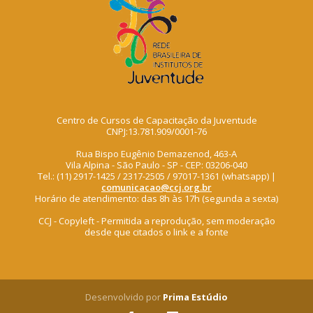
Centro de Cursos de Capacitação da Juventude
CNPJ:13.781.909/0001-76
Rua Bispo Eugênio Demazenod, 463-A
Vila Alpina - São Paulo - SP - CEP: 03206-040
Tel.: (11) 2917-1425 / 2317-2505 / 97017-1361 (whatsapp) |
comunicacao@ccj.org.br
Horário de atendimento: das 8h às 17h (segunda a sexta)
CCJ - Copyleft - Permitida a reprodução, sem moderação
desde que citados o link e a fonte
Desenvolvido por
Prima Estúdio