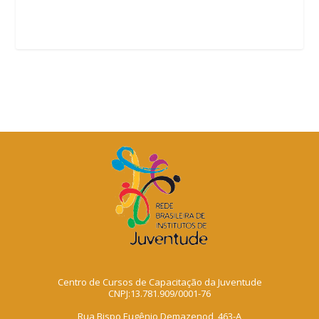
Centro de Cursos de Capacitação da Juventude
CNPJ:13.781.909/0001-76
Rua Bispo Eugênio Demazenod, 463-A