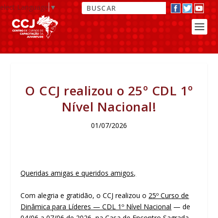
elect Language
▼
O CCJ realizou o 25º CDL 1º
Nível Nacional!
01/07/2026
Queridas amigas e queridos amigos,
Com alegria e gratidão, o CCJ realizou o
25º Curso de
Dinâmica para Líderes — CDL 1º Nível Nacional
— de
04/06 a 07/06 de 2026, na Casa de Encontro Sagrada