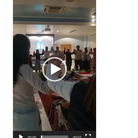
de
vídeo
00:00
00:52