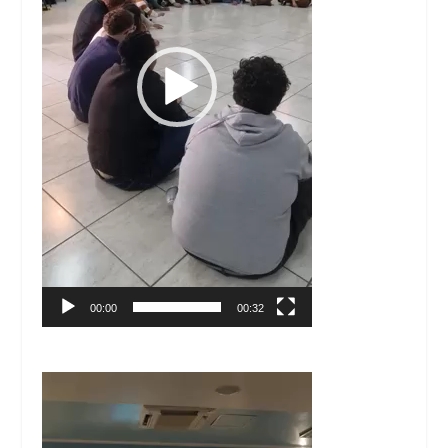
00:00
00:32
Tocador
de
vídeo