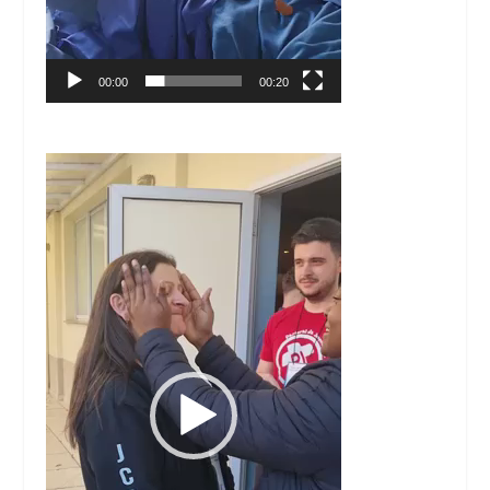
00:00
00:20
Tocador
de
vídeo