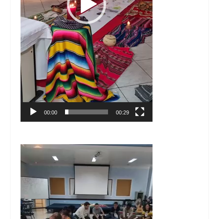
00:00
00:29
Tocador
de
vídeo