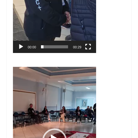
00:00
00:29
Tocador
de
vídeo