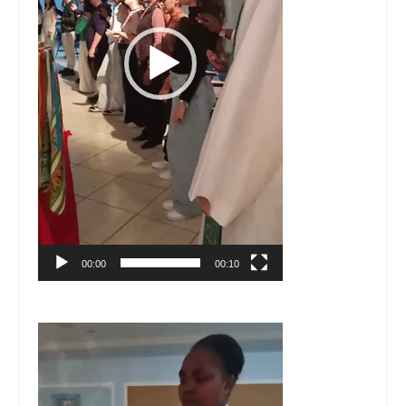
00:00
00:10
Tocador
de
vídeo