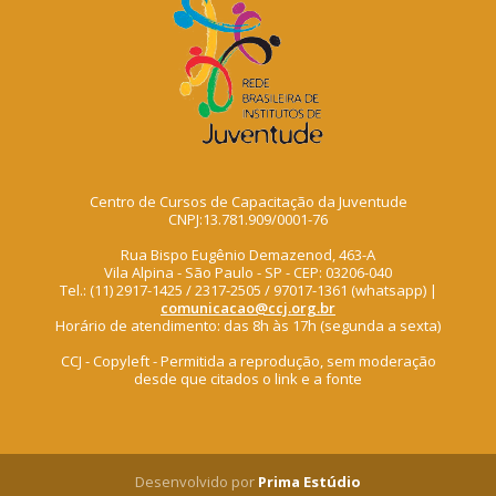
Centro de Cursos de Capacitação da Juventude
CNPJ:13.781.909/0001-76
Rua Bispo Eugênio Demazenod, 463-A
Vila Alpina - São Paulo - SP - CEP: 03206-040
Tel.: (11) 2917-1425 / 2317-2505 / 97017-1361 (whatsapp) |
comunicacao@ccj.org.br
Horário de atendimento: das 8h às 17h (segunda a sexta)
CCJ - Copyleft - Permitida a reprodução, sem moderação
desde que citados o link e a fonte
Desenvolvido por
Prima Estúdio