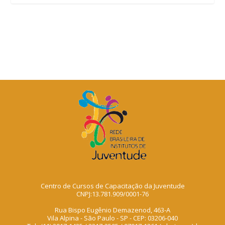
Centro de Cursos de Capacitação da Juventude
CNPJ:13.781.909/0001-76
Rua Bispo Eugênio Demazenod, 463-A
Vila Alpina - São Paulo - SP - CEP: 03206-040