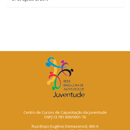
Centro de Cursos de Capacitação da Juventude
CNPJ:13.781.909/0001-76
Rua Bispo Eugênio Demazenod, 463-A