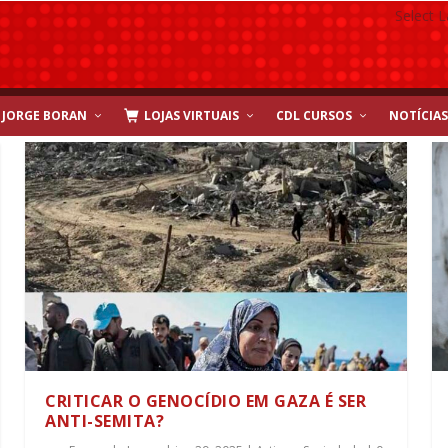
Select 
JORGE BORAN
LOJAS VIRTUAIS
CDL CURSOS
NOTÍCIAS
CRITICAR O GENOCÍDIO EM GAZA É SER
ANTI-SEMITA?