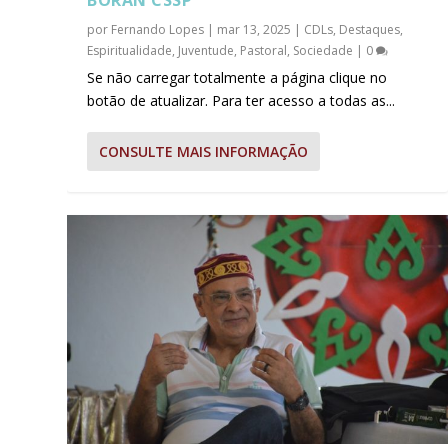
BORAN CSSP
por
Fernando Lopes
|
mar 13, 2025
|
CDLs
,
Destaques
,
Espiritualidade
,
Juventude
,
Pastoral
,
Sociedade
|
0
Se não carregar totalmente a página clique no
botão de atualizar. Para ter acesso a todas as...
CONSULTE MAIS INFORMAÇÃO