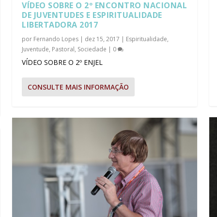
VÍDEO SOBRE O 2º ENCONTRO NACIONAL
DE JUVENTUDES E ESPIRITUALIDADE
LIBERTADORA 2017
por
Fernando Lopes
|
dez 15, 2017
|
Espiritualidade
,
Juventude
,
Pastoral
,
Sociedade
|
0
VÍDEO SOBRE O 2º ENJEL
CONSULTE MAIS INFORMAÇÃO