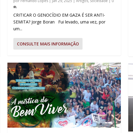
por
Fernando Lopes
|
jan 29, 2025
|
Artigos
,
Sociedade
|
0
CRITICAR O GENOCÍDIO EM GAZA É SER ANTI-
SEMITA? Jorge Boran Fui levado, uma vez, por
um...
CONSULTE MAIS INFORMAÇÃO