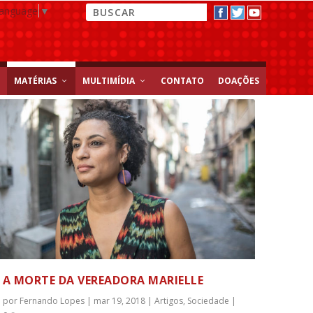
Language
▼
MATÉRIAS
MULTIMÍDIA
CONTATO
DOAÇÕES
A MORTE DA VEREADORA MARIELLE
por
Fernando Lopes
|
mar 19, 2018
|
Artigos
,
Sociedade
|