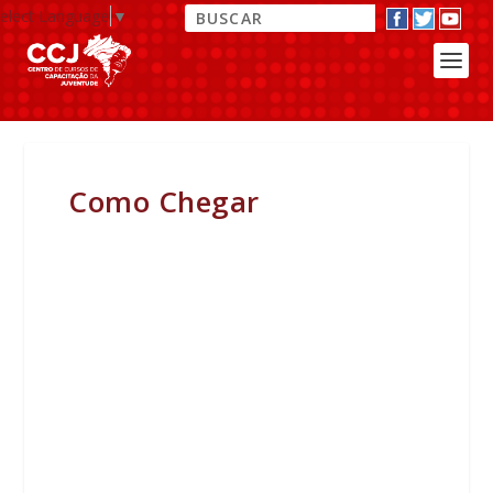
elect Language
▼
Como Chegar