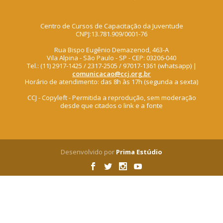
Centro de Cursos de Capacitação da Juventude
CNPJ:13.781.909/0001-76
Rua Bispo Eugênio Demazenod, 463-A
Vila Alpina - São Paulo - SP - CEP: 03206-040
Tel.: (11) 2917-1425 / 2317-2505 / 97017-1361 (whatsapp) |
comunicacao@ccj.org.br
Horário de atendimento: das 8h às 17h (segunda a sexta)
CCJ - Copyleft - Permitida a reprodução, sem moderação
desde que citados o link e a fonte
Desenvolvido por
Prima Estúdio