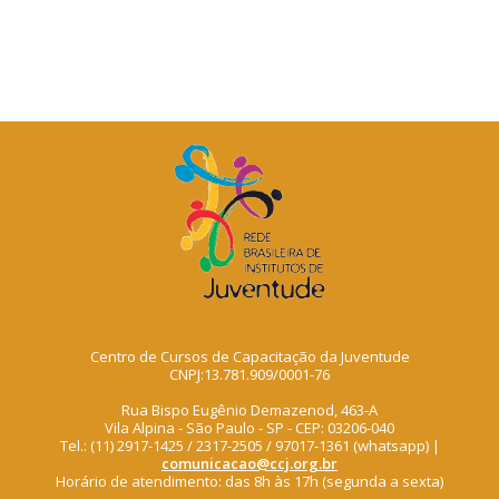
Centro de Cursos de Capacitação da Juventude
CNPJ:13.781.909/0001-76
Rua Bispo Eugênio Demazenod, 463-A
Vila Alpina - São Paulo - SP - CEP: 03206-040
Tel.: (11) 2917-1425 / 2317-2505 / 97017-1361 (whatsapp) |
comunicacao@ccj.org.br
Horário de atendimento: das 8h às 17h (segunda a sexta)