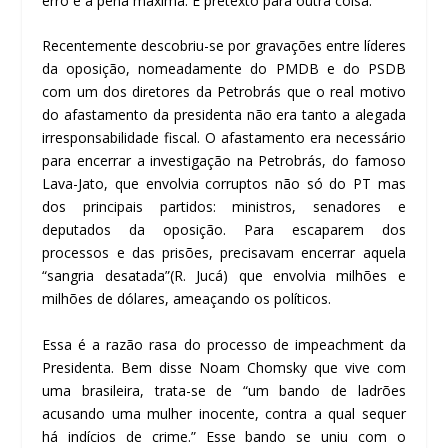
erro e a pena máxima. É pretexto para outra coisa.
Recentemente descobriu-se por gravações entre líderes
da oposição, nomeadamente do PMDB e do PSDB
com um dos diretores da Petrobrás que o real motivo
do afastamento da presidenta não era tanto a alegada
irresponsabilidade fiscal. O afastamento era necessário
para encerrar a investigação na Petrobrás, do famoso
Lava-Jato, que envolvia corruptos não só do PT mas
dos principais partidos: ministros, senadores e
deputados da oposição. Para escaparem dos
processos e das prisões, precisavam encerrar aquela
“sangria desatada”(R. Jucá) que envolvia milhões e
milhões de dólares, ameaçando os políticos.
Essa é a razão rasa do processo de impeachment da
Presidenta. Bem disse Noam Chomsky que vive com
uma brasileira, trata-se de “um bando de ladrões
acusando uma mulher inocente, contra a qual sequer
há indícios de crime.” Esse bando se uniu com o