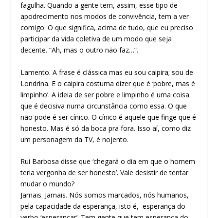
fagulha. Quando a gente tem, assim, esse tipo de
apodrecimento nos modos de convivência, tem a ver
comigo. O que significa, acima de tudo, que eu preciso
participar da vida coletiva de um modo que seja
decente. “Ah, mas o outro não faz…”.
Lamento. A frase é clássica mas eu sou caipira; sou de
Londrina. E o caipira costuma dizer que é ‘pobre, mas é
limpinho’. A ideia de ser pobre e limpinho é uma coisa
que é decisiva numa circunstância como essa. O que
não pode é ser cínico. O cínico é aquele que finge que é
honesto. Mas é só da boca pra fora. Isso aí, como diz
um personagem da TV, é nojento.
Rui Barbosa disse que ‘chegará o dia em que o homem
teria vergonha de ser honesto’. Vale desistir de tentar
mudar o mundo?
Jamais. Jamais. Nós somos marcados, nós humanos,
pela capacidade da esperança, isto é, esperança do
verbo ‘esperançar’. Tem gente que tem esperança do