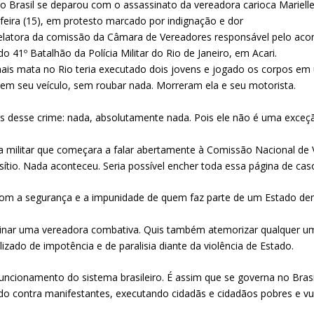
 o Brasil se deparou com o assassinato da vereadora carioca Mariell
feira (15), em protesto marcado por indignação e dor
 e relatora da comissão da Câmara de Vereadores responsável pelo
do 41º Batalhão da Polícia Militar do Rio de Janeiro, em Acari.
mais mata no Rio teria executado dois jovens e jogado os corpos em 
 em seu veículo, sem roubar nada. Morreram ela e seu motorista.
ois desse crime: nada, absolutamente nada. Pois ele não é uma exc
a militar que começara a falar abertamente à Comissão Nacional de V
sítio. Nada aconteceu. Seria possível encher toda essa página de ca
om a segurança e a impunidade de quem faz parte de um Estado den
inar uma vereadora combativa. Quis também atemorizar qualquer um
ado de impotência e de paralisia diante da violência de Estado.
ncionamento do sistema brasileiro. É assim que se governa no Brasil
ndo contra manifestantes, executando cidadãs e cidadãos pobres e vu