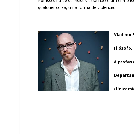
Por isso, há de se insistir: esse não é um crime i
qualquer coisa, uma forma de violência.
Vladimir 
Filósofo,
é profess
Departam
(Universi