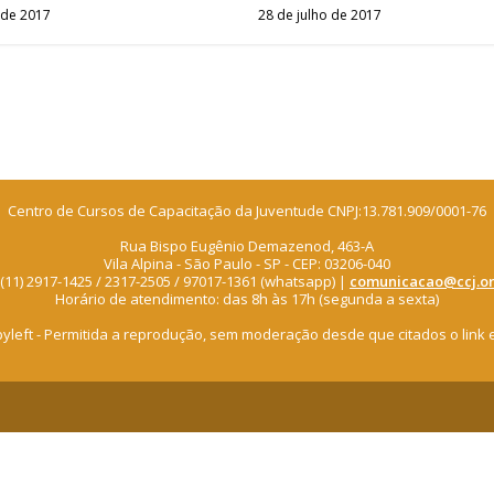
 de 2017
28 de julho de 2017
Centro de Cursos de Capacitação da Juventude CNPJ:13.781.909/0001-76
Rua Bispo Eugênio Demazenod, 463-A
Vila Alpina - São Paulo - SP - CEP: 03206-040
: (11) 2917-1425 / 2317-2505 / 97017-1361 (whatsapp) |
comunicacao@ccj.or
Horário de atendimento: das 8h às 17h (segunda a sexta)
pyleft - Permitida a reprodução, sem moderação desde que citados o link 