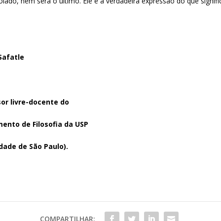
solado, nem será o último. Ele é a verdadeira expressão do que signifi
Safatle
or livre-docente do
ento de Filosofia da USP
dade de São Paulo).
COMPARTILHAR: