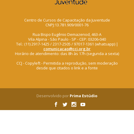
Centro de Cursos de Capacitação da Juventude
CNPJ:13.781.909/0001-76
Rua Bispo Eugênio Demazenod, 463-A
Vila Alpina - São Paulo - SP - CEP: 03206-040
Tel.: (11) 2917-1425 / 2317-2505 / 97017-1361 (whatsapp) |
comunicacao@ccj.org.br
Horário de atendimento: das 8h às 17h (segunda a sexta)
CCJ - Copyleft - Permitida a reprodução, sem moderação
desde que citados o link e a fonte
Desenvolvido por
Prima Estúdio