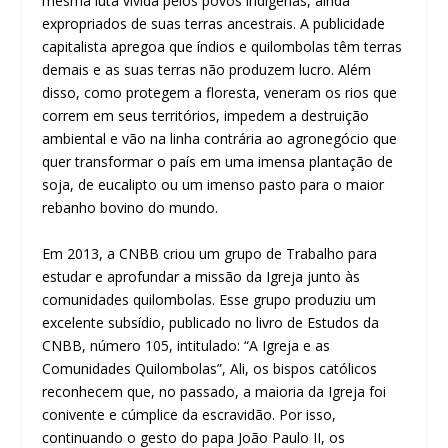
mesma luta vivida pelos povos indígenas, ainda
expropriados de suas terras ancestrais. A publicidade
capitalista apregoa que índios e quilombolas têm terras
demais e as suas terras não produzem lucro. Além
disso, como protegem a floresta, veneram os rios que
correm em seus territórios, impedem a destruição
ambiental e vão na linha contrária ao agronegócio que
quer transformar o país em uma imensa plantação de
soja, de eucalipto ou um imenso pasto para o maior
rebanho bovino do mundo.
Em 2013, a CNBB criou um grupo de Trabalho para
estudar e aprofundar a missão da Igreja junto às
comunidades quilombolas. Esse grupo produziu um
excelente subsídio, publicado no livro de Estudos da
CNBB, número 105, intitulado: “A Igreja e as
Comunidades Quilombolas”, Ali, os bispos católicos
reconhecem que, no passado, a maioria da Igreja foi
conivente e cúmplice da escravidão. Por isso,
continuando o gesto do papa João Paulo II, os