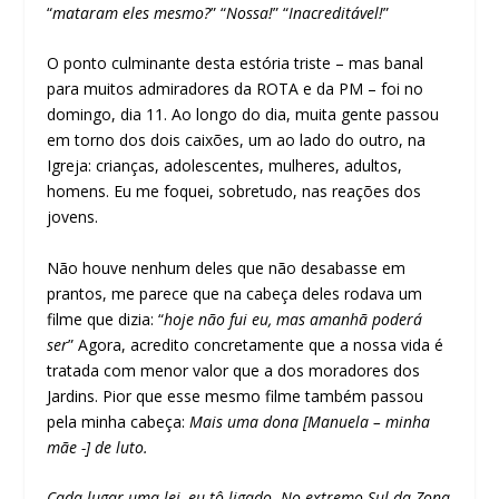
“
mataram eles mesmo?
” “
Nossa!
” “
Inacreditável!
”
O ponto culminante desta estória triste – mas banal
para muitos admiradores da ROTA e da PM – foi no
domingo, dia 11. Ao longo do dia, muita gente passou
em torno dos dois caixões, um ao lado do outro, na
Igreja: crianças, adolescentes, mulheres, adultos,
homens. Eu me foquei, sobretudo, nas reações dos
jovens.
Não houve nenhum deles que não desabasse em
prantos, me parece que na cabeça deles rodava um
filme que dizia: “
hoje não fui eu, mas amanhã poderá
ser
” Agora, acredito concretamente que a nossa vida é
tratada com menor valor que a dos moradores dos
Jardins. Pior que esse mesmo filme também passou
pela minha cabeça:
Mais uma dona [Manuela – minha
mãe -] de luto.
Cada lugar uma lei, eu tô ligado. No extremo Sul da Zona