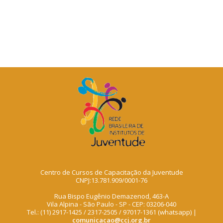
Centro de Cursos de Capacitação da Juventude
CNPJ:13.781.909/0001-76
Rua Bispo Eugênio Demazenod, 463-A
Vila Alpina - São Paulo - SP - CEP: 03206-040
Tel.: (11) 2917-1425 / 2317-2505 / 97017-1361 (whatsapp) |
comunicacao@ccj.org.br