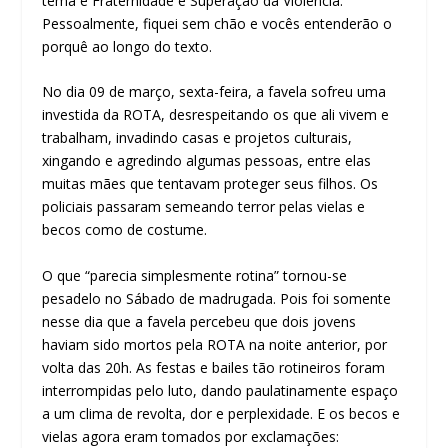
tema é Fraternidade e Superação da Violência.
Pessoalmente, fiquei sem chão e vocês entenderão o
porquê ao longo do texto.
No dia 09 de março, sexta-feira, a favela sofreu uma
investida da ROTA, desrespeitando os que ali vivem e
trabalham, invadindo casas e projetos culturais,
xingando e agredindo algumas pessoas, entre elas
muitas mães que tentavam proteger seus filhos. Os
policiais passaram semeando terror pelas vielas e
becos como de costume.
O que “parecia simplesmente rotina” tornou-se
pesadelo no Sábado de madrugada. Pois foi somente
nesse dia que a favela percebeu que dois jovens
haviam sido mortos pela ROTA na noite anterior, por
volta das 20h. As festas e bailes tão rotineiros foram
interrompidas pelo luto, dando paulatinamente espaço
a um clima de revolta, dor e perplexidade. E os becos e
vielas agora eram tomados por exclamações: