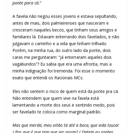
ponte para cá.
”
A favela não negou esses jovens e estava sepultando,
antes de mais, dois palmeirenses que nasceram e
cresceram naqueles becos, que tinham seus amigos e
familiares lá. Estavam enterrando dois favelados, e não
julgavam o caminho e a vida que tinham trilhado.
Porém, na minha rua, do outro lado da ponte, dois
caras me perguntaram: “já enterraram aqueles dois
vagabundos”? Eu sabia que era uma afronta, mas a
minha indignação foi tremenda. Foi esse o momento
exato que entendi os Racionais MCs.
Eles não sentem o risco de quem está da ponte pra cá.
Não entendem que quem vive na favela está
lamentando a morte dos seus e sentindo medo, pois
ser favelado te coloca como marginal padrão.
Mas que merda, meu oitão tá até a boca, que vida louca!
/ Por que é que tem que ser assim? / Ontem eu sonhei