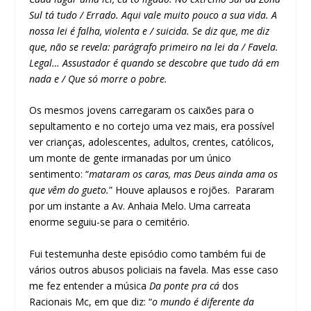
Sul tá tudo / Errado. Aqui vale muito pouco a sua vida. A
nossa lei é falha, violenta e / suicida. Se diz que, me diz
que, não se revela: parágrafo primeiro na lei da / Favela.
Legal… Assustador é quando se descobre que tudo dá em
nada e / Que só morre o pobre.
Os mesmos jovens carregaram os caixões para o
sepultamento e no cortejo uma vez mais, era possível
ver crianças, adolescentes, adultos, crentes, católicos,
um monte de gente irmanadas por um único
sentimento: “
mataram os caras, mas Deus ainda ama os
que vêm do gueto.
” Houve aplausos e rojões. Pararam
por um instante a Av. Anhaia Melo. Uma carreata
enorme seguiu-se para o cemitério.
Fui testemunha deste episódio como também fui de
vários outros abusos policiais na favela. Mas esse caso
me fez entender a música
Da ponte pra cá
dos
Racionais Mc, em que diz: “
o mundo é diferente da