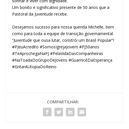
sonhar e viver com dignidade.
Um bonito e significativo presente de 50 anos que a
Pastoral da Juventude recebe.
Desejamos sucesso para nossa querida Michelle, bem
como para toda a equipe de transição governamental.
“Juventude que ousa lutar, constrói um Brasil Popular”!
#PJeuAcredito #SomosIgrejaJovem #PJ50anos
#TeAprochegaNaPJ #PelaVidaDasCompanheiras
#NaToadaDoGrupoDeJovens #GuarnicêDaEsperança
#GritarAUtopiaDoReino
COMPARTILHAR: