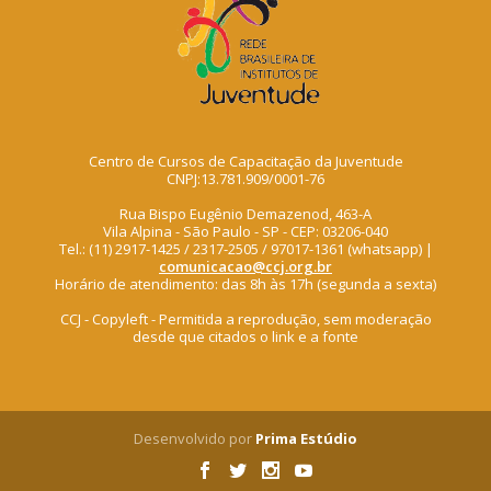
Centro de Cursos de Capacitação da Juventude
CNPJ:13.781.909/0001-76
Rua Bispo Eugênio Demazenod, 463-A
Vila Alpina - São Paulo - SP - CEP: 03206-040
Tel.: (11) 2917-1425 / 2317-2505 / 97017-1361 (whatsapp) |
comunicacao@ccj.org.br
Horário de atendimento: das 8h às 17h (segunda a sexta)
CCJ - Copyleft - Permitida a reprodução, sem moderação
desde que citados o link e a fonte
Desenvolvido por
Prima Estúdio