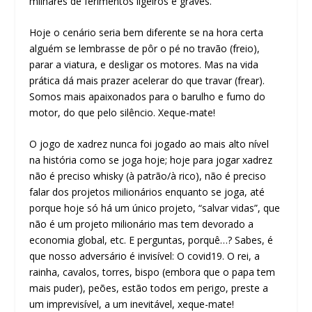
milhares de ferimentos ligeiros e graves.
Hoje o cenário seria bem diferente se na hora certa
alguém se lembrasse de pôr o pé no travão (freio),
parar a viatura, e desligar os motores. Mas na vida
prática dá mais prazer acelerar do que travar (frear).
Somos mais apaixonados para o barulho e fumo do
motor, do que pelo silêncio. Xeque-mate!
O jogo de xadrez nunca foi jogado ao mais alto nível
na história como se joga hoje; hoje para jogar xadrez
não é preciso whisky (à patrão/à rico), não é preciso
falar dos projetos milionários enquanto se joga, até
porque hoje só há um único projeto, “salvar vidas”, que
não é um projeto milionário mas tem devorado a
economia global, etc. E perguntas, porquê…? Sabes, é
que nosso adversário é invisível: O covid19. O rei, a
rainha, cavalos, torres, bispo (embora que o papa tem
mais puder), peões, estão todos em perigo, preste a
um imprevisível, a um inevitável, xeque-mate!