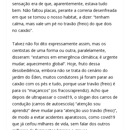
sensação era de que, aparentemente, estava tudo
bem. Não faltou placas, perante a correria desenfreada
em que se tornou o nosso habitat, a dizer: “tenham
calma, mais vale um pé no travão (freio) do que dois
no caixão”.
Talvez não foi dito expressamente assim, mas os
cientistas de uma forma ou outra, paralelamente,
disseram: “estamos em emergência climática; é urgente
mudar; aquecimento global”. Hoje, fruto dessa
desobediência, embora não se trata do cenário do
jardim do Éden, muitos condutores já foram parar ao
caixão com os pés e tudo, porque usar travão (freio) é
para os “maçaricos” (os fracos/aprendiz). Acho que
depois de ultrapassar o covid19, o slogan dos carros de
condução (carros de autoescola) “atenção sou
aprendiz” deve mudar para “atenção uso travão (freio)”,
de modo a evitar acidentes aparatosos, como covid19
que já ceifou milhares de vida, sem falar dos outros