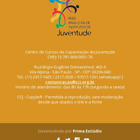
Centro de Cursos de Capacitação da Juventude
CNPJ:13.781.909/0001-76
Rua Bispo Eugênio Demazenod, 463-A
Vila Alpina - São Paulo - SP - CEP: 03206-040
Tel.: (11) 2917-1425 / 2317-2505 / 97017-1361 (whatsapp) |
comunicacao@ccj.org.br
Horário de atendimento: das 8h às 17h (segunda a sexta)
CCJ - Copyleft - Permitida a reprodução, sem moderação
desde que citados o link e a fonte
Desenvolvido por
Prima Estúdio