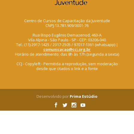
Centro de Cursos de Capacitação da Juventude
CNPJ:13.781.909/0001-76
Rua Bispo Eugênio Demazenod, 463-A
Vila Alpina - São Paulo - SP - CEP: 03206-040
Tel.: (11) 2917-1425 / 2317-2505 / 97017-1361 (whatsapp) |
comunicacao@ccj.org.br
Horário de atendimento: das 8h às 17h (segunda a sexta)
CCJ - Copyleft - Permitida a reprodução, sem moderação
desde que citados o link e a fonte
Desenvolvido por
Prima Estúdio