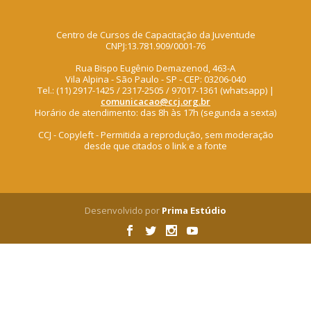
Centro de Cursos de Capacitação da Juventude
CNPJ:13.781.909/0001-76
Rua Bispo Eugênio Demazenod, 463-A
Vila Alpina - São Paulo - SP - CEP: 03206-040
Tel.: (11) 2917-1425 / 2317-2505 / 97017-1361 (whatsapp) |
comunicacao@ccj.org.br
Horário de atendimento: das 8h às 17h (segunda a sexta)
CCJ - Copyleft - Permitida a reprodução, sem moderação
desde que citados o link e a fonte
Desenvolvido por
Prima Estúdio