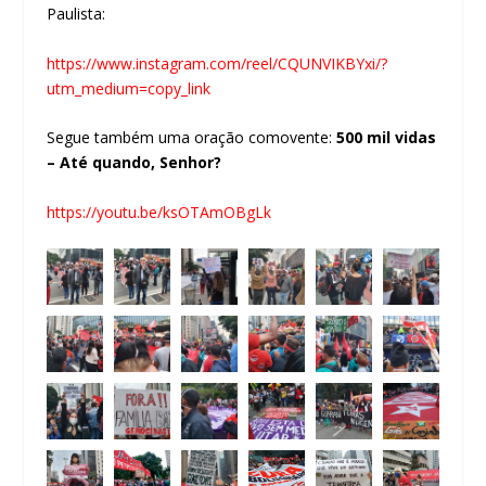
Paulista:
https://www.instagram.com/reel/CQUNVIKBYxi/?
utm_medium=copy_link
Segue também uma oração comovente:
500 mil vidas
– Até quando, Senhor?
https://youtu.be/ksOTAmOBgLk