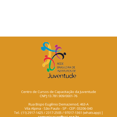
Centro de Cursos de Capacitação da Juventude
CNPJ:13.781.909/0001-76
Rua Bispo Eugênio Demazenod, 463-A
Vila Alpina - São Paulo - SP - CEP: 03206-040
Tel.: (11) 2917-1425 / 2317-2505 / 97017-1361 (whatsapp) |
comunicacao@ccj.org.br