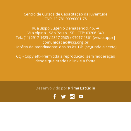
Centro de Cursos de Capacitação da Juventude
CNPJ:13.781.909/0001-76
Rua Bispo Eugênio Demazenod, 463-A
Vila Alpina - São Paulo - SP - CEP: 03206-040
Tel.: (11) 2917-1425 / 2317-2505 / 97017-1361 (whatsapp) |
comunicacao@ccj.org.br
Horário de atendimento: das 8h às 17h (segunda a sexta)
CCJ - Copyleft - Permitida a reprodução, sem moderação
desde que citados o link e a fonte
Desenvolvido por
Prima Estúdio