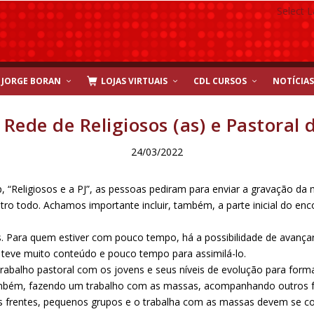
Select 
JORGE BORAN
LOJAS VIRTUAIS
CDL CURSOS
NOTÍCIAS
Rede de Religiosos (as) e Pastoral
24/03/2022
“Religiosos e a PJ”, as pessoas pediram para enviar a gravação da m
o todo. Achamos importante incluir, também, a parte inicial do enco
 Para quem estiver com pouco tempo, há a possibilidade de avançar 
 teve muito conteúdo e pouco tempo para assimilá-lo.
trabalho pastoral com os jovens e seus níveis de evolução para forma
ambém, fazendo um trabalho com as massas, acompanhando outros f
as frentes, pequenos grupos e o trabalha com as massas devem se co