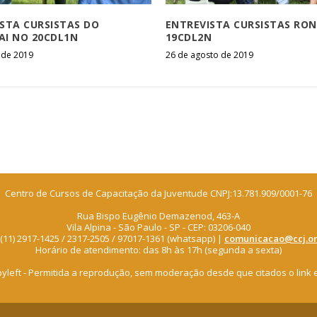
STA CURSISTAS DO
ENTREVISTA CURSISTAS RO
AI NO 20CDL1N
19CDL2N
l de 2019
26 de agosto de 2019
Centro de Cursos de Capacitação da Juventude CNPJ:13.781.909/0001-76
Rua Bispo Eugênio Demazenod, 463-A
Vila Alpina - São Paulo - SP - CEP: 03206-040
: (11) 2917-1425 / 2317-2505 / 97017-1361 (whatsapp) |
comunicacao@ccj.or
Horário de atendimento: das 8h às 17h (segunda a sexta)
pyleft - Permitida a reprodução, sem moderação desde que citados o link 