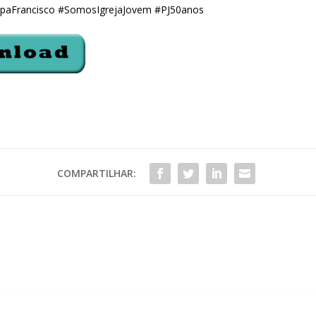
apaFrancisco #SomosIgrejaJovem #PJ50anos
COMPARTILHAR: