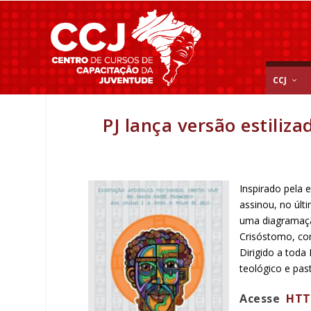
CCJ
PJ lança versão estiliz
Inspirado pela 
assinou, no últ
uma diagramação
Crisóstomo, com
Dirigido a toda
teológico e past
Acesse
HTTP