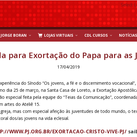
Select 
JORGE BORAN
LOJAS VIRTUAIS
CDL CURSOS
NOTÍCIAS
ada para Exortação do Papa para as 
17/04/2019
experiência do Sínodo “Os jovens, a fé e o discernimento vocacional”
imo dia 25 de março, na Santa Casa de Loreto, a Exortação Apostólica 
 especial feita pela equipe do “Teias da Comunicação”, coordenada 
 artes do Ateliê 15.
 Igreja, mas com especial afeição às juventudes de todo mundo, o t
oral dos/as jovens na vida eclesial.
://WWW.PJ.ORG.BR/EXORTACAO-CRISTO-VIVE-PJ/
sai