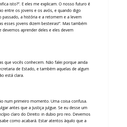
fica isto?”. E eles me explicam. O nosso futuro é
ção entre os jovens e os avós, e quando digo
 passado, a história e a retomem e a levem
as esses jovens dizem besteiras!”. Mas também
ue devemos aprender deles e eles devem
ias que vocês conhecem. Não falei porque ainda
ecretaria de Estado, e também aquelas de algum
o está clara.
nção num primeiro momento. Uma coisa confusa.
gar antes que a Justiça julgue. Se eu desse um
incípio claro do Direito: in dubio pro reo. Devemos
e sabe como acabará. Estar atentos àquilo que a