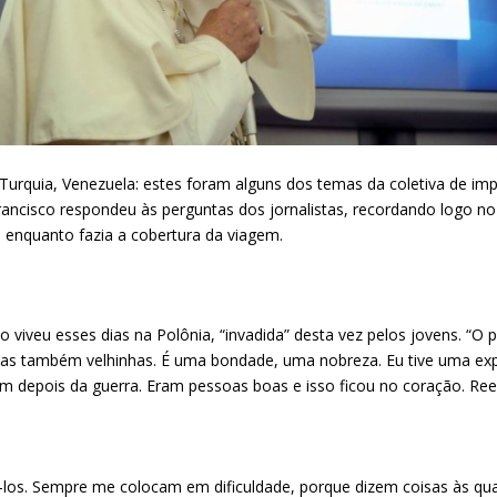
, Turquia, Venezuela: estes foram alguns dos temas da coletiva de i
Francisco respondeu às perguntas dos jornalistas, recordando logo no
a enquanto fazia a cobertura da viagem.
 viveu esses dias na Polônia, “invadida” desta vez pelos jovens. “O 
mas também velhinhas. É uma bondade, uma nobreza. Eu tive uma exp
am depois da guerra. Eram pessoas boas e isso ficou no coração. R
i-los. Sempre me colocam em dificuldade, porque dizem coisas às qu