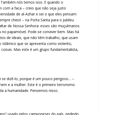
a. Também nós temos isso. E quando o
 com a faca – creio que não seja justo
iversidade de al-Azhar e sei o que eles pensam:
mpre cheio! – na Porta Santa para o Jubileu:
o altar de Nossa Senhora: esses são muçulmanos
biu no papamóvel. Pode-se conviver bem. Mas há
os de ideais, que não têm trabalho, que usam
o Islâmico que se apresenta como violento,
s coisas. Mas este é um grupo fundamentalista,
ei se dizê-lo, porque é um pouco perigoso… –
m e a mulher. Este é o primeiro terrorismo.
toda a humanidade. Pensemos nisso.
ero” usado pelos camponeses do país, pedindo