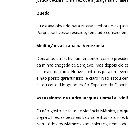
Justiça decidirá. Uma vez que a Justiça falar, falare
Queda
Eu estava olhando para Nossa Senhora e esqueci
Porque se tivesse resistido, teria tido consequên
Mediação vaticana na Venezuela
Dois anos atrás, tive um encontro com o presid
da minha chegada de Sarajevo. Mas depois ele ca
escrevi uma carta. Houve contatos para um even
e não posso garantir isso, é claro? Não estou c
estou certo. No grupo estão Zapatero da Espanha
Assassinato de Padre Jacques Hamel e “violê
Eu não gosto de falar de violência islâmica, por
sogra… E estas pessoas são violentos católicos ba
Nem todos os islâmicos são violentos; nem todos 