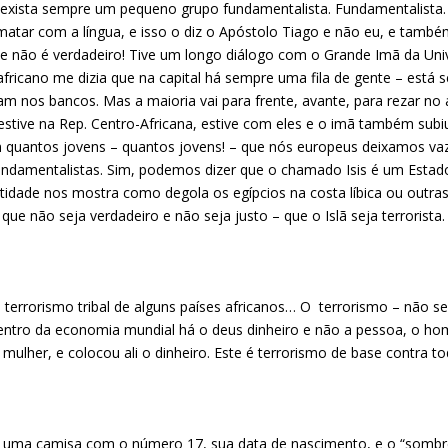
es exista sempre um pequeno grupo fundamentalista. Fundamentalist
tar com a língua, e isso o diz o Apóstolo Tiago e não eu, e também
sto e não é verdadeiro! Tive um longo diálogo com o Grande Imã da Un
ricano me dizia que na capital há sempre uma fila de gente – está se
am nos bancos. Mas a maioria vai para frente, avante, para rezar n
estive na Rep. Centro-Africana, estive com eles e o imã também su
quantos jovens – quantos jovens! – que nós europeus deixamos vazi
fundamentalistas. Sim, podemos dizer que o chamado Isis é um Estad
tidade nos mostra como degola os egípcios na costa líbica ou outra
que não seja verdadeiro e não seja justo – que o Islã seja terrorista.
 terrorismo tribal de alguns países africanos… O terrorismo – não s
ntro da economia mundial há o deus dinheiro e não a pessoa, o home
mulher, e colocou ali o dinheiro. Este é terrorismo de base contra 
uma camisa com o número 17, sua data de nascimento, e o “sombr