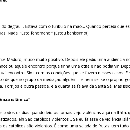
i eu.
 do degrau… Estava com o turíbulo na mão… Quando percebi que estav
cias. Nada. “Esto fenomeno!” [Estou beníssimo!]
ente Maduro, muito muito positivo. Depois ele pediu uma audiência 
ncelou aquele encontro porque tinha uma otite e não podia vir. Depo
tual encontro. Sim, com as condições que se fazem nesses casos. 
erto de que no grupo da mediação alguém – e nem sei se o próprio g
, Torrijos e outra pessoa, e a quarta se falava da Santa Sé. Mas is
ncia islâmica”
que todos os dias quando leio os jornais vejo violências aqui na Itál
tizados, eh! São católicos violentos… Se eu falasse de violência islâ
os católicos são violentos. É como uma salada de frutas: tem tudo d