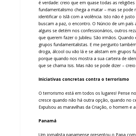
é verdade: creio que em quase todas as religiõ
fundamentalismo chega a matar – mas se pode ma
identificar o Islã com a violência. Isto não é ju
buscam a paz, o encontro. O Núncio de um país af
alguns se detém nos confessionários, outros rez
que querem fazer o Jubileu. São irmãos. Quando 
grupos fundamentalistas. E me pergunto também 
droga, álcool ou vão lá e se alistam em grupos 
porque quando nos mostra a sua carteira de iden
que se chama Isis. Mas não se pode dizer – creio 
Iniciativas concretas contra o terrorismo
O terrorismo está em todos os lugares! Pense no
cresce quando não há outra opção, quando no ce
Expulsou as maravilhas da Criação, o homem e a 
Panamá
Um jornalista panamense presentou o Papa com 