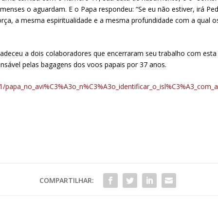
enses o aguardam. E o Papa respondeu: “Se eu não estiver, irá Pe
ça, a mesma espiritualidade e a mesma profundidade com a qual os 
gradeceu a dois colaboradores que encerraram seu trabalho com esta 
ponsável pelas bagagens dos voos papais por 37 anos.
08/01/papa_no_avi%C3%A3o_n%C3%A3o_identificar_o_isl%C3%A3_com_
COMPARTILHAR: