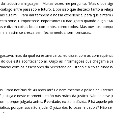
 dali adquiro a linguagem. Muitas vezes me pergunto: “Mas o que signi
diálogo entre passado e futuro. É por isso que destaco tanto a rela
mas eu sim… Para dar também a nossa experiência, para que sintam o
sta noite. É importante. Importante! Eu não gosto quando ouço: “M
ras e dizem coisas boas: como nós, como todos. Mas ouvi-los, porq
tória e assim se cresce sem fechamentos, sem censuras.
 gostava, mas da qual eu estava certo, eu disse, com as consequênc
, do que está acontecendo ali. Ouço as informações que chegam à S
situação com os assessores da Secretaria de Estado e a coisa ainda nã
as. Eram notícias de 40 anos atrás e nem mesmo a polícia deu ate
 Justiça e neste momento estão nas mãos da Justiça. Não se deve jul
bom, porque julgaria antes. É verdade, existe a dúvida. E há aquele pr
diático, porque isso não ajuda. O juízo das fofocas, e depois? Não s