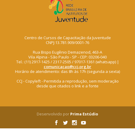
Centro de Cursos de Capacitação da Juventude
CNPJ:13.781.909/0001-76
Rua Bispo Eugênio Demazenod, 463-A
Vila Alpina - São Paulo - SP - CEP: 03206-040
Tel.: (11) 2917-1425 / 2317-2505 / 97017-1361 (whatsapp) |
comunicacao@ccj.org.br
Horário de atendimento: das 8h às 17h (segunda a sexta)
CCJ - Copyleft - Permitida a reprodução, sem moderação
desde que citados o link e a fonte
Desenvolvido por
Prima Estúdio